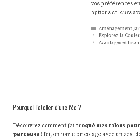
vos préférences en
options et leurs a
Catégories
Aménagement Jard
Explorez la Coule
Avantages et Incon
Pourquoi l’atelier d’une fée ?
Découvrez comment j’ai
troqué mes talons pour
perceuse
! Ici, on parle bricolage avec un zest 