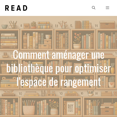
Aller
MEN
au
contenu
Comment aménager une
bibliothèque pour optimiser
l’espace de rangement